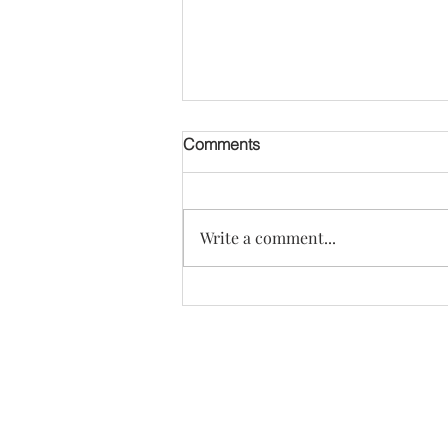
[오디오] 만성 갈라진 발톱 변
Comments
비: Elizabeth Joung 8세
Write a comment...