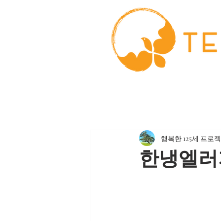
행복한 125세 프로
한냉엘러