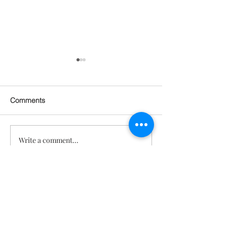
Comments
Write a comment...
세포신호 젊음회복 프로그
프리바이오틱스,
램 1.0
오틱스, 포스트
의 효능 [텔로유
복]
문의
TeloYouth
배송 및 반
품