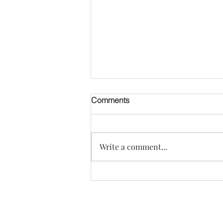
[오디오] 만성 갈라진 발톱 변
Comments
비: Elizabeth Joung 8세
Write a comment...