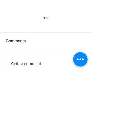
Comments
Write a comment...
세포신호 젊음회복 프로그
프리바이오틱스,
램 1.0
오틱스, 포스트
의 효능 [텔로유
복]
문의
TeloYouth
배송 및 반
품
FAQ
사업자