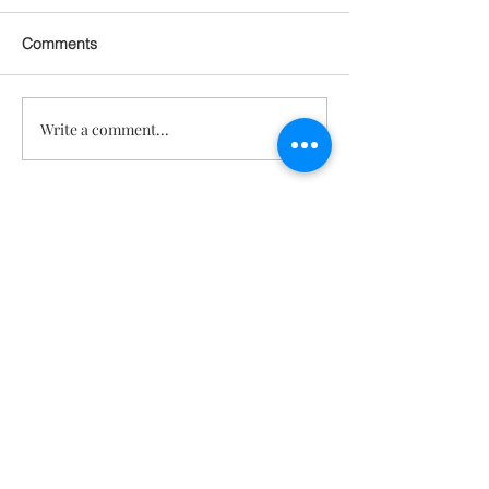
Comments
Write a comment...
관절 통증 회복되고 피부
기분 좋아지고, 
탄력도 살아남! 근육까지
지고! 건강, 젊
붙은 놀라운 몸의 변화 [텔
각도 되찾은 기적
로유스 젊음회복]
스 젊음회복]
문의
TeloYouth
배송 및 반
품
FAQ
사업자
지금 구독하세요