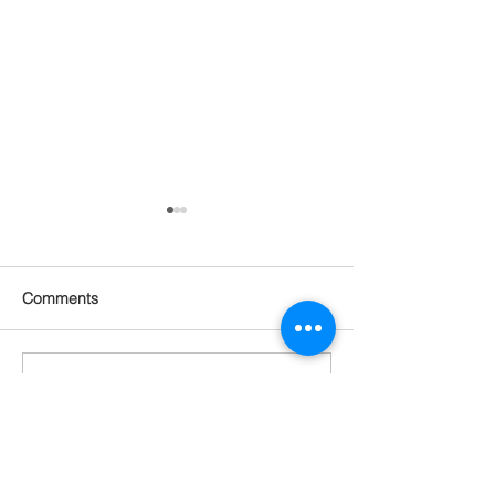
Comments
Write a comment...
관절 통증 회복되고 피부
기분 좋아지고, 
탄력도 살아남! 근육까지
지고! 건강, 젊
붙은 놀라운 몸의 변화 [텔
각도 되찾은 기적
로유스 젊음회복]
스 젊음회복]