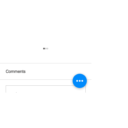
Comments
Write a comment...
부인과질환 방광염 백내장
만성 깨지는 발톱:
갑상선저하 Mrs. Lee 64
살
세