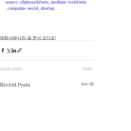
source=clipboard&utm_medium=text&utm
_campaign=social_sharing
체험사례(사진/글/문서/오디오)
Recent Posts
See All