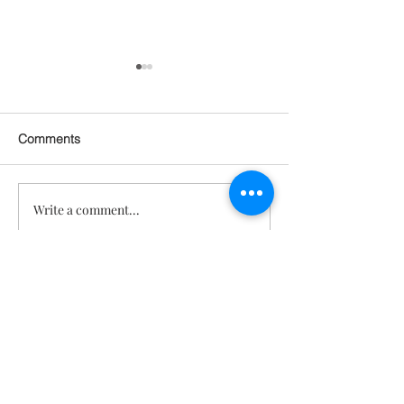
Comments
Write a comment...
관절 통증 회복되고 피부
기분 좋아지고, 
탄력도 살아남! 근육까지
지고! 건강, 젊
붙은 놀라운 몸의 변화 [텔
각도 되찾은 기적
로유스 젊음회복]
스 젊음회복]
문의
TeloYouth
배송 및 반
품
FAQ
사업자