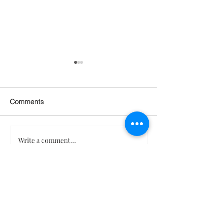
Comments
Write a comment...
관절 통증 회복되고 피부
기분 좋아지고, 
탄력도 살아남! 근육까지
지고! 건강, 젊
붙은 놀라운 몸의 변화 [텔
각도 되찾은 기적
로유스 젊음회복]
스 젊음회복]
문의
TeloYouth
배송 및 반
품