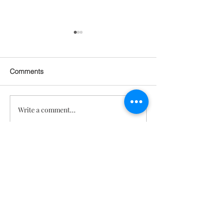
Comments
Write a comment...
파우더에 살짝 단맛이 나
<설사와 변비>를
는 것에 대하여 (Monk
면서 <텔로유스 프로그램
Fruit 0 칼로리)
효과>를 더 끌
Tip
문의
TeloYouth
배송 및 반
품
FAQ
사업자