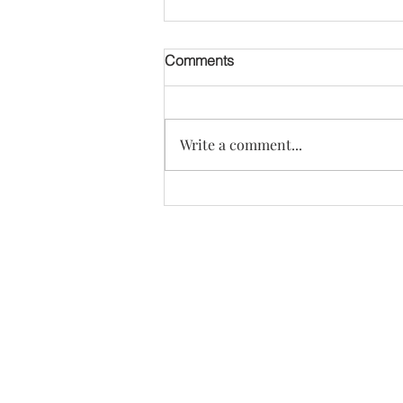
Comments
Write a comment...
피부 이식이 필요했던 교통사
고, 놀라운 피부 회복의 이야
기 [텔로유스 젊음회복]