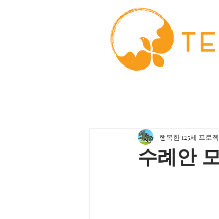
행복한 125세 프로
수례안 