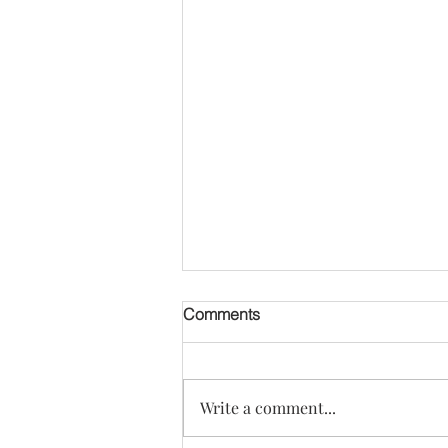
[오디오] 만성 갈라진 발톱 변
Comments
비: Elizabeth Joung 8세
Write a comment...