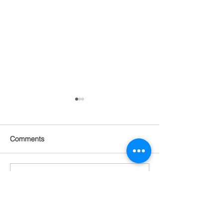
Comments
Write a comment...
관절 통증 회복되고 피부
기분 좋아지고, 
탄력도 살아남! 근육까지
지고! 건강, 젊
붙은 놀라운 몸의 변화 [텔
각도 되찾은 기적
로유스 젊음회복]
스 젊음회복]