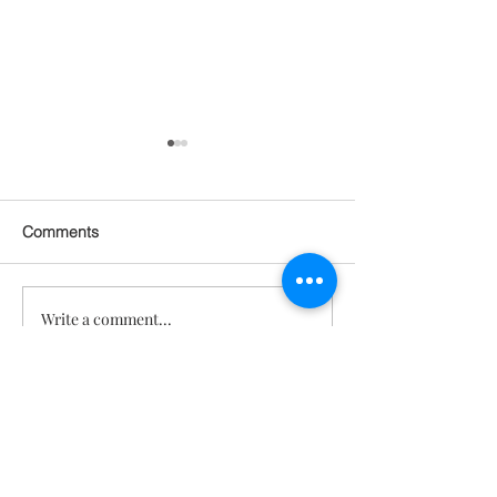
Comments
Write a comment...
부인과질환 방광염 백내장
만성 깨지는 발톱:
갑상선저하 Mrs. Lee 64
살
세
문의
TeloYouth
배송 및 반
품