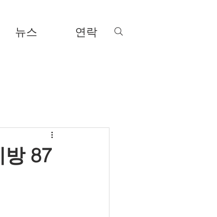
뉴스
연락
방 87