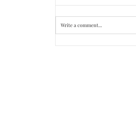
비: Elizabeth Joung 8세
Write a comment...