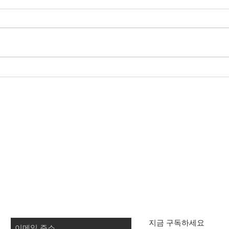
만성
부인과질환 방광염 백내장 갑
상선저하 Mrs. Lee 64 세
TeloYouth
배송 및 반품
문의
사업
자
FAQ
지금 구독하세요