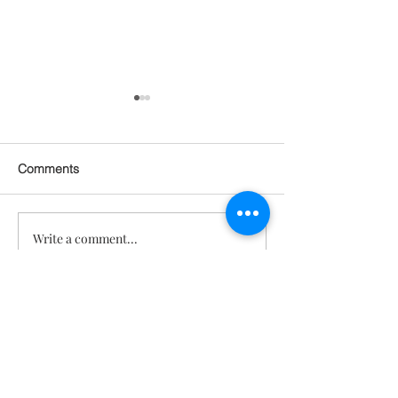
Comments
Write a comment...
관절 통증 회복되고 피부
기분 좋아지고, 
탄력도 살아남! 근육까지
지고! 건강, 젊
붙은 놀라운 몸의 변화 [텔
각도 되찾은 기적
로유스 젊음회복]
스 젊음회복]
문의
TeloYouth
배송 및 반
품
FAQ
사업자