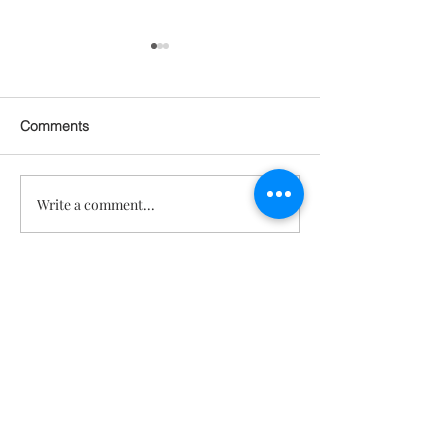
Comments
Write a comment...
세포신호 젊음회복 프로그
프리바이오틱스,
램 1.0
오틱스, 포스트
의 효능 [텔로유
복]
문의
TeloYouth
배송 및 반
품
FAQ
사업자