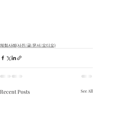
체험사례(사진/글/문서/오디오)
Recent Posts
See All