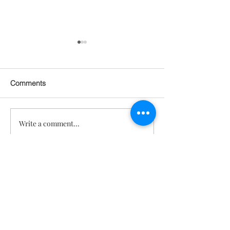
Comments
Write a comment...
관절 통증 회복되고 피부
기분 좋아지고, 
탄력도 살아남! 근육까지
지고! 건강, 젊
붙은 놀라운 몸의 변화 [텔
각도 되찾은 기적
로유스 젊음회복]
스 젊음회복]
문의
TeloYouth
배송 및 반
품
FAQ
사업자