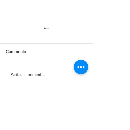
Comments
Write a comment...
피부 이식이 필요했던 교
관절 통증 회복
통사고, 놀라운 피부 회복
탄력도 살아남!
의 이야기 [텔로유스 젊음
붙은 놀라운 몸의
회복]
로유스 젊음회복
문의
TeloYouth
배송 및 반
품
FAQ
사업자