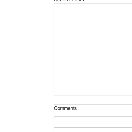
[오디오] 만성 갈라진 발톱 변
Comments
비: Elizabeth Joung 8세