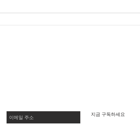
만성
부인과질환 방광염 백내장 갑
상선저하 Mrs. Lee 64 세
TeloYouth
배송 및 반품
문의
사업
자
FAQ
지금 구독하세요