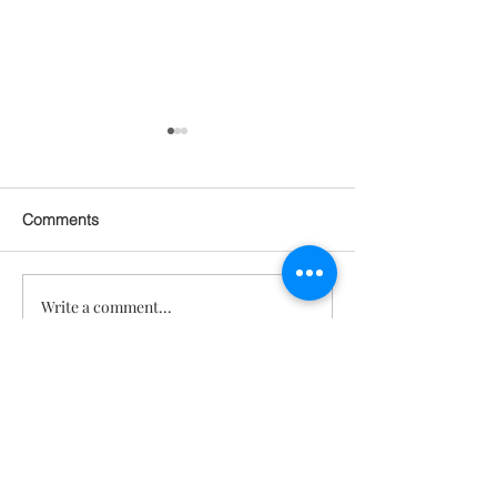
Comments
Write a comment...
세포신호 젊음회복 프로그
프리바이오틱스,
램 1.0
오틱스, 포스트
의 효능 [텔로유
복]
문의
TeloYouth
배송 및 반
품